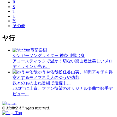
R
S
T
U
Y
その他
ヤ行
Yun
弓部岳樹
シンガーソングライター 神奈川県出身
アコースティックで温かく切ない楽曲達は美しいメロ
ディラインが光る。
ゆうや佑哉
松任谷由実、和田アキ子を得
意とするモノマネ芸人のゆうや佑哉
数々のものまね番組で活躍中。
2020年に上京、ファン待望のオリジナル楽曲で歌手デ
ビュー。
© Majix2 All rights reserved.