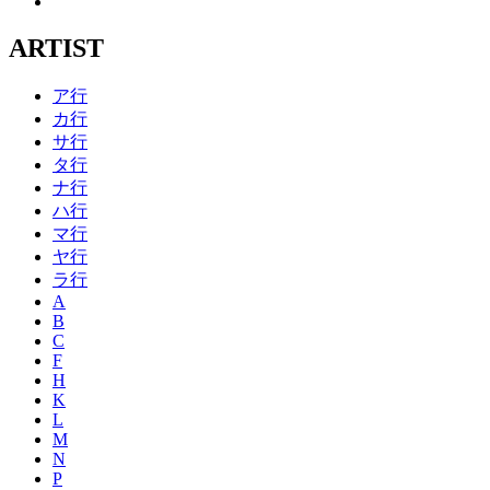
ARTIST
ア行
カ行
サ行
タ行
ナ行
ハ行
マ行
ヤ行
ラ行
A
B
C
F
H
K
L
M
N
P