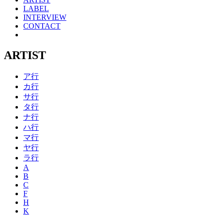
LABEL
INTERVIEW
CONTACT
ARTIST
ア行
カ行
サ行
タ行
ナ行
ハ行
マ行
ヤ行
ラ行
A
B
C
F
H
K