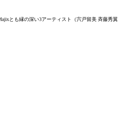
ixとも縁の深い3アーティスト（宍戸留美 斉藤秀翼