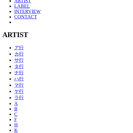
ARTIST
LABEL
INTERVIEW
CONTACT
ARTIST
ア行
カ行
サ行
タ行
ナ行
ハ行
マ行
ヤ行
ラ行
A
B
C
F
H
K