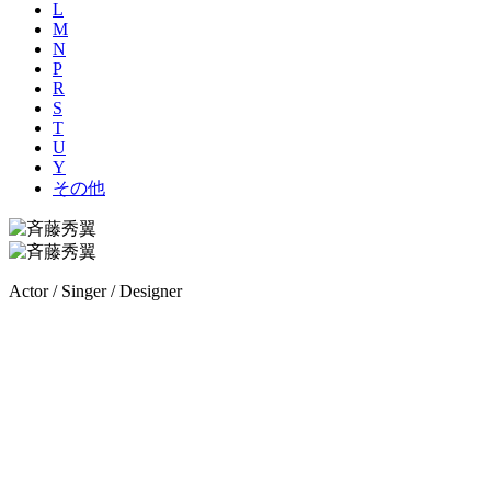
L
M
N
P
R
S
T
U
Y
その他
Actor / Singer / Designer