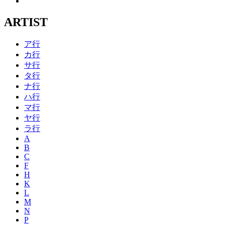
ARTIST
ア行
カ行
サ行
タ行
ナ行
ハ行
マ行
ヤ行
ラ行
A
B
C
F
H
K
L
M
N
P