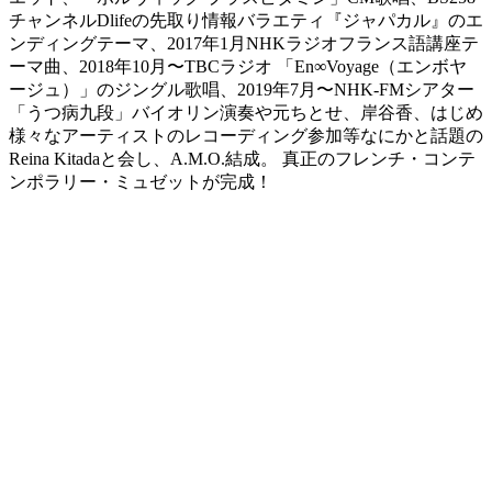
チャンネルDlifeの先取り情報バラエティ『ジャパカル』のエ
ンディングテーマ、2017年1月NHKラジオフランス語講座テ
ーマ曲、2018年10月〜TBCラジオ 「En∞Voyage（エンボヤ
ージュ）」のジングル歌唱、2019年7月〜NHK-FMシアター
「うつ病九段」バイオリン演奏や元ちとせ、岸谷香、はじめ
様々なアーティストのレコーディング参加等なにかと話題の
Reina Kitadaと会し、A.M.O.結成。 真正のフレンチ・コンテ
ンポラリー・ミュゼットが完成！