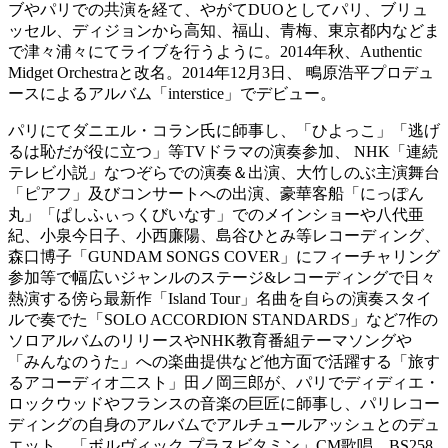
ブやパリでの共演を経て、やがてDUOとしてパリ、ブリュ
ッセル、ディジョンから高知、福山、青梅、東京都内などま
で津々浦々にてライブを行うように。2014年秋、Authentic
Midget Orchestraと改名。2014年12月3日、 鴫原浩平プロデュ
ースによるアルバム「interstice」でデビュー。
パリにてダニエル・コラン氏に師事し、「ひよっこ」「逃げ
るは恥だが役に立つ」等TVドラマの演奏参加、 NHK「連続
テレビ小説」なつぞらでの演奏＆出演、大竹しのぶ主演舞台
「ピアフ」及びコンサートへの出演、豪華客船「にっぽん
丸」「ぱしふぃっくびいなす」でのメインショーや八代亜
紀、小泉今日子、小西廉陽、島谷ひとみ等レコーディング、
森口博子「GUNDAM SONGS COVER」にフィーチャリング
参加等で幅広いジャンルのステージ&レコーディングで日々
熱演する傍ら最新作「Island Tour」名曲を自らの演奏スタイ
ルで奏でた「SOLO ACCORDION STANDARDS」など7作の
ソロアルバムのリリースやNHK教育番組テーマソングや
「みんなのうた」への楽曲提供など他方面で活躍する「旅す
るアコーディオ二スト」田ノ岡三郎が、パリでディディエ・
ロックウッドやフランスの音楽の巨匠に師事し、パリレコー
ディングの自身のアルバムでアルチュールアッシュとのデュ
エット、「ボルヴィック プラスビタミン」CM歌唱、BS258