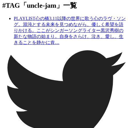
#TAG
「uncle-jam」
一覧
PLAYLIST
心の橋
3.11以降の世界に歌う心のラヴ・ソン
グ。混沌とする未来を見つめながら、優しく希望を語
りかける。ここがシンガーソングライター黒沢秀樹の
新たな物語の始まり。自身をさらけ、泣き、愛し、生
きることを静かに肯…