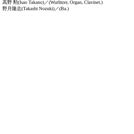
高野 勲(Isao Takano)／(Wurlitzer, Organ, Clavinet.)
野月隆志(Takashi Nozuki)／(Ba.)