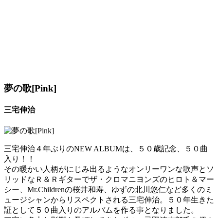
夢の歌[Pink]
三宅伸治
三宅伸治４年ぶりのNEW ALBUMは、５０歳記念、５０曲
入り！！
その暖かい人柄がにじみ出るようなオンリーワンな歌声とソ
リッドなＲ＆Ｒギターでザ・クロマニヨンズのヒロト＆マー
シー、Mr.Childrenの桜井和寿、ゆずの北川悠仁など多くのミ
ュージシャンからリスペクトされる三宅伸治。５０年生きた
証として５０曲入りのアルバムを作る事となりました。