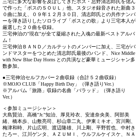
三宅に多大な影響を及ぼしてきたボス・忌野清志郎氏を偲ん
で作った「ボスのＳＯＵＬ」他、スタジオ録音された新曲３
０曲に加え、０９年１２月３０日、清志郎氏との共作ナンバ
ーを弾き語りしたソロライブ「ボスとの歌」より三宅本人が
厳選した２０曲を収録。
三宅伸治の”現在”が全て凝縮された入魂の最新ベストアルバ
ム！
三宅伸治ＢＡＮＤ／カルテットのメンバーに加え、三宅がバ
ンドマスターをつとめた清志郎氏最後のバンド、Nice Middle
with New Blue Day Horns との共演など豪華ミュージシャン多
数参加。
●三宅伸治セルフカバー２曲収録（合計５２曲収録）
※MOJO CLUB「Happy Birth Day」（弾き語りVer.）
※アルバム「旅路」収録の名曲「バラッド」（弾き語り
Ver.）
＜参加ミュージシャン＞
大島賢治、高橋”Jr.”知治、厚見玲衣、安達奈央美、阿部美
緒、橋本歩、山敷亮司、杉山章二丸、伊東ミキオ、宮川剛、
梅津和時、片山広明、渡辺隆雄、川上剛、平野哲也、中村き
たろー、江川ゲンタ、ＡＺＵＭＩ、ウルフルケイスケ、ＮＡ