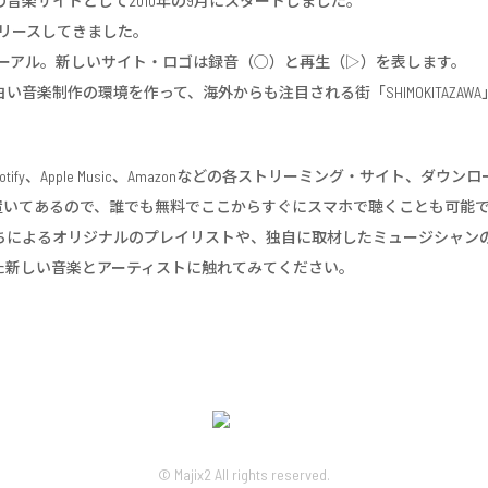
音楽サイトとして2010年の9月にスタートしました。
をリリースしてきました。
」へとリニューアル。新しいサイト・ロゴは録音（○）と再生（▷）を表します。
音楽制作の環境を作って、海外からも注目される街「SHIMOKITAZA
tify、Apple Music、Amazonなどの各ストリーミング・サイト、ダ
内に置いてあるので、誰でも無料でここからすぐにスマホで聴くことも可能
によるオリジナルのプレイリストや、独自に取材したミュージシャン
た新しい音楽とアーティストに触れてみてください。
© Majix2 All rights reserved.