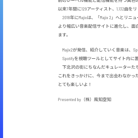
前のレーベル機能と配信機能を持つ異色の
以来7年間に129アーティスト、1,132曲
2018年にMajixは、「Majix 2
より幅広い音楽配信サイトに進化し、面白い
ます。
Majix2が発信、紹介していく音楽は、Spo
Spotifyを視聴ツールとしてサイト
下北沢の街にちなんだキュレーターたち
これをきっかけに、今まで出会わなかっ
とても楽しいよ！
Presented by（株）風知空知